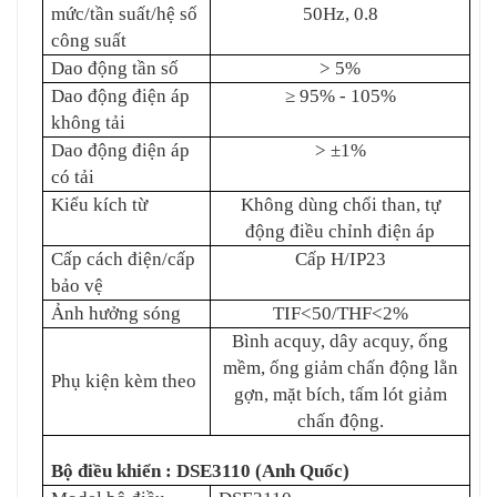
mức/tần suất/hệ số
50Hz, 0.8
công suất
Dao động tần số
> 5%
Dao động điện áp
≥ 95% - 105%
không tải
Dao động điện áp
> ±1%
có tải
Kiểu kích từ
Không dùng chổi than, tự
động điều chỉnh điện áp
Cấp cách điện/cấp
Cấp H/IP23
bảo vệ
Ảnh hưởng sóng
TIF<50/THF<2%
Bình acquy, dây acquy, ống
mềm, ống giảm chấn động lằn
Phụ kiện kèm theo
gợn, mặt bích, tấm lót giảm
chấn động.
Bộ điều khiển : DSE3110 (Anh Quốc)