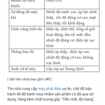
Model bộ điều
DSE3110
khiển
Tự động tắt máy
Nhiệt độ nước cao, áp lực nhớt
khi
thấp,
tốc độ động cơ cao, mực
dầu thấp, lỗi khởi động
Chức năng hiển thị
Điện áp, điện thế, tổng số giờ
hoạt động, tần số, mức dầu,
nhiệt độ động cơ, điện áp xạc
bình
Thông báo lỗi
Điện áp thấp , điện áp cao,
nhiệt độ động cơ cao, không
xạc bình
Xuất xứ tổ máy
Lắp ráp tại Trung Quốc
( Giá trên chưa bao gồm VAT)
Tìm nhà cung cấp 
máy phát điện 
uy tín, chế độ bảo 
hành tốt để tránh mua nhầm sản phẩm cũ đã qua sử 
dụng, hàng kém chất lượng gây "Tiền mất, tật mang". 