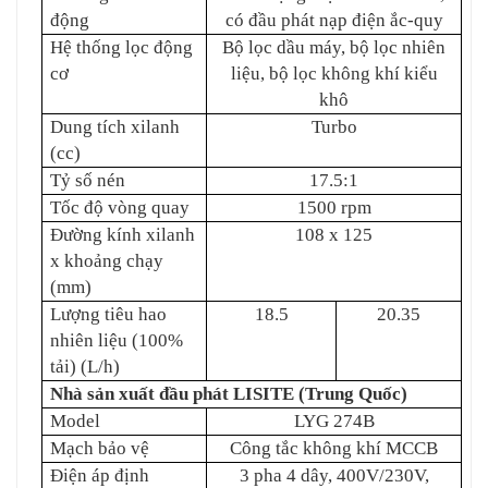
động
có đầu phát nạp điện ắc-quy
Hệ thống lọc
động
Bộ lọc dầu máy, bộ lọc nhiên
cơ
liệu, bộ lọc không khí kiểu
khô
Dung tích xilanh
Turbo
(cc)
Tỷ số nén
17.5:1
Tốc độ vòng quay
1500 rpm
Đường kính xilanh
108 x 125
x khoảng chạy
(mm)
Lượng tiêu hao
18.5
20.35
nhiên liệu (100%
tải) (L/h)
Nhà sản xuất đầu phát LISITE (Trung Quốc)
Model
LYG 274B
Mạch bảo vệ
Công tắc không khí MCCB
Điện áp định
3 pha 4 dây, 400V/230V,