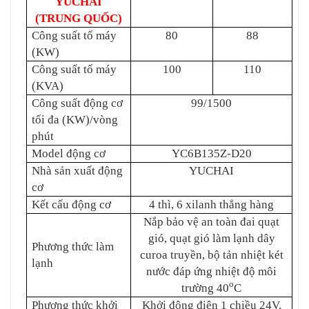
YUCHAI
(TRUNG QUỐC)
Công suất tổ máy
80
88
(KW)
Công suất tổ máy
100
110
(KVA)
Công suất động cơ
99/1500
tối đa (KW)/vòng
phút
Model động cơ
YC6B135Z-D20
Nhà sản xuất
động
YUCHAI
cơ
Kết cấu
động cơ
4 thì, 6 xilanh thẳng hàng
Nắp bảo vệ an toàn đai quạt
gió, quạt gió làm lạnh dây
Phương thức làm
curoa truyền, bộ tản nhiệt két
lạnh
nước đáp ứng nhiệt độ môi
o
trường 40
C
Phương thức khởi
Khởi động điện 1 chiều 24V,