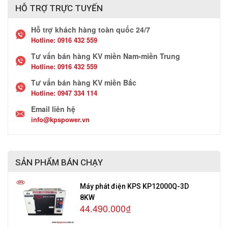
HỖ TRỢ TRỰC TUYẾN
Hỗ trợ khách hàng toàn quốc 24/7
Hotline:
0916 432 559
Tư vấn bán hàng KV miền Nam-miền Trung
Hotline:
0916 432 559
Tư vấn bán hàng KV miền Bắc
Hotline:
0947 334 114
Email liên hệ
info@kpspower.vn
SẢN PHẨM BÁN CHẠY
Máy phát điện KPS KP12000Q-3D
8KW
44.490.000₫