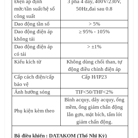
Điện áp định
3 pha 4 dây, 400V/230V,
mức/tần suất/hệ số
50Hz,đai sau 0.8
công suất
Dao động tần số
> 5%
Dao động điện áp
≥ 95% - 105%
không tải
Dao động điện áp
> ±1%
có tải
Kiểu kích từ
Không dùng chổi than, tự
động điều chỉnh điện áp
Cấp cách điện/cấp
Cấp H/IP23
bảo vệ
Ảnh hưởng sóng
TIF<50/THF<2%
Bình acquy, dây acquy, ống
mềm, ống giảm chấn động
Phụ kiện kèm theo
lằn gợn, mặt bích, tấm lót
giảm chấn động.
Bộ điều khiển : DATAKOM (Thổ Nhĩ Kỳ)