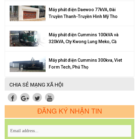
Máy phát điện Daewoo 77kVA, Đài
Truyền Thanh-Truyền Hình Mỹ Tho
Máy phát điện Cummins 100kVA và
320kVA, Cty Kwong Lung Meko, Cầ
Máy phát điện Cummins 300kva, Viet
Form Tech, Phú Thọ
CHIA SẺ MẠNG XÃ HỘI
ĐĂNG KÝ NHẬN TIN