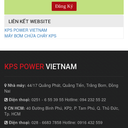
LIÊN KẾT WEBSITE
KPS POWER VIETNAM
MÁY BƠM CHỮA CHÁY KPS
KPS POWER
VIETNAM
Nhà máy:
44/17 Quảng Phát, Quảng Tiến, Trảng Bom, Đồng
Nai
Điện thoại:
0251 - 6 55 39 55 Hotline: 094 232 55 22
CN HCM:
40 Đường Bình Phú, KP2, P. Tam Phú, Q. Thủ Đức,
Tp. HCM
Điện thoại:
028 - 6683 7858 Hotline: 0916 432 559