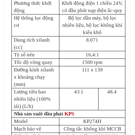
Phương thức khởi
Khởi động điện 1 chiều 24V,
động
có đầu phát nạp điện ắc-quy
Hệ thống lọc
động
Bộ lọc dầu máy, bộ lọc
cơ
nhiên liệu, bộ lọc không khí
kiểu khô
Dung tích xilanh
8.071
(cc)
Tỷ số nén
16,4:1
Tốc độ vòng quay
1500 rpm
Đường kính xilanh
111 x 139
x khoảng chạy
(mm)
Lượng tiêu hao
43.1
48.4
nhiên liệu (100%
tải) (L/h)
Nhà sản xuất đầu phát
KPS
Model
KP274H
Mạch bảo vệ
Công tắc không khí MCCB