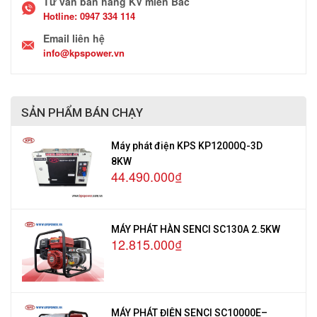
Tư vấn bán hàng KV miền Bắc
Hotline:
0947 334 114
Email liên hệ
info@kpspower.vn
SẢN PHẨM BÁN CHẠY
Máy phát điện KPS KP12000Q-3D
8KW
44.490.000₫
MÁY PHÁT HÀN SENCI SC130A 2.5KW
12.815.000₫
MÁY PHÁT ĐIỆN SENCI SC10000E–